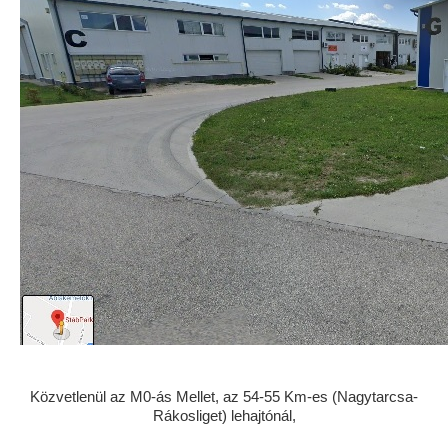
Közvetlenül az M0-ás Mellet, az 54-55 Km-es (Nagytarcsa-
Rákosliget) lehajtónál,