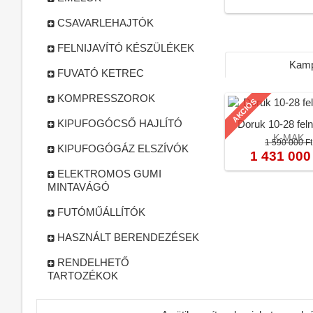
CSAVARLEHAJTÓK
FELNIJAVÍTÓ KÉSZÜLÉKEK
Kamp
FUVATÓ KETREC
KOMPRESSZOROK
AKCIÓS
KIPUFOGÓCSŐ HAJLÍTÓ
Doruk 10-28 felni
K-MAK
1 590 000 Ft
KIPUFOGÓGÁZ ELSZÍVÓK
1 431 000
ELEKTROMOS GUMI
MINTAVÁGÓ
FUTÓMŰÁLLÍTÓK
HASZNÁLT BERENDEZÉSEK
RENDELHETŐ
TARTOZÉKOK