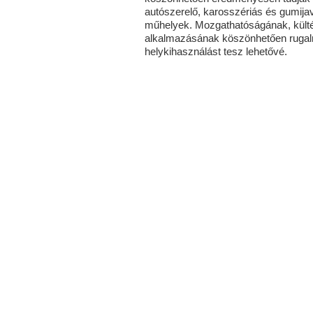
autószerelő, karosszériás és gumijav
műhelyek. Mozgathatóságának, külté
alkalmazásának köszönhetően ruga
helykihasználást tesz lehetővé.