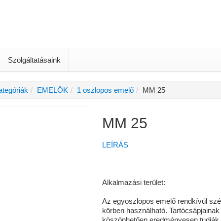
Szolgáltatásaink
ategóriák
EMELŐK
1 oszlopos emelő
MM 25
MM 25
LEÍRÁS
Alkalmazási terület:
Az egyoszlopos emelő rendkívül szé
körben használható. Tartócsápjainak
köszönhetően eredményesen tudják 