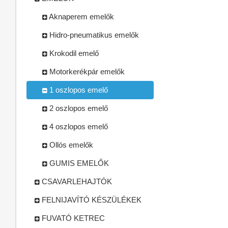
Aknaperem emelők
Hidro-pneumatikus emelők
Krokodil emelő
Motorkerékpár emelők
1 oszlopos emelő
2 oszlopos emelő
4 oszlopos emelő
Ollós emelők
GUMIS EMELŐK
CSAVARLEHAJTÓK
FELNIJAVÍTÓ KÉSZÜLÉKEK
FUVATÓ KETREC