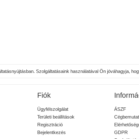
áltatásnyújtásban. Szolgáltatásaink használatával Ön jóváhagyja, ho
Fiók
Informá
Ügyfélszolgálat
ÁSZF
Területi beállítások
Cégbemutat
Regisztráció
Elérhetősé
Bejelentkezés
GDPR