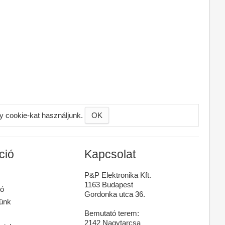
gy cookie-kat használjunk.
OK
ció
Kapcsolat
P&P Elektronika Kft.
1163 Budapest
ó
Gordonka utca 36.
günk
Bemutató terem:
2142 Nagytarcsa