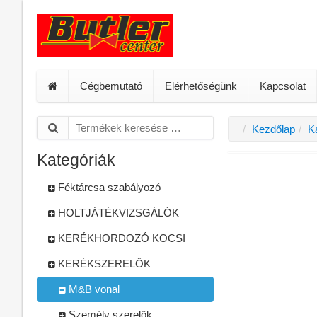
Cégbemutató
Elérhetőségünk
Kapcsolat
Kezdőlap
K
Kategóriák
Féktárcsa szabályozó
HOLTJÁTÉKVIZSGÁLÓK
KERÉKHORDOZÓ KOCSI
KERÉKSZERELŐK
M&B vonal
Személy szerelők