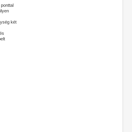
 ponttal
ilyen
gység két
és
elt