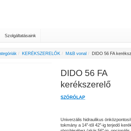
Szolgáltatásaink
ategóriák
KERÉKSZERELŐK
M&B vonal
DIDO 56 FA keréksz
DIDO 56 FA
kerékszerelő
SZÓRÓLAP
Univerzális hidraulikus önközpontosí
tokmány a 14”-től 42”-ig terjedő ker
rögzítéséhez (akár 56”-ig, opcionális