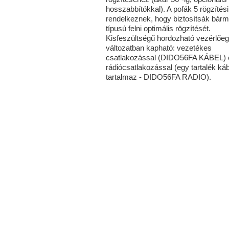
hosszabbítókkal). A pofák 5 rögzítési
rendelkeznek, hogy biztosítsák bárm
típusú felni optimális rögzítését.
Kisfeszültségű hordozható vezérlőe
változatban kapható: vezetékes
csatlakozással (DIDO56FA KÁBEL) 
rádiócsatlakozással (egy tartalék káb
tartalmaz - DIDO56FA RADIO).