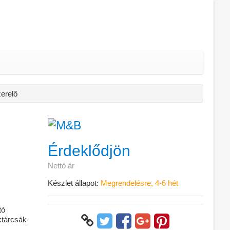
erelő
Érdeklődjön
Nettó ár
Készlet állapot:
Megrendelésre, 4-6 hét
tó
éktárcsák