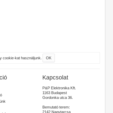
gy cookie-kat használjunk.
OK
ció
Kapcsolat
P&P Elektronika Kft.
1163 Budapest
ó
Gordonka utca 36.
günk
Bemutató terem:
2142 Nagytarcsa