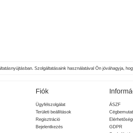
áltatásnyújtásban. Szolgáltatásaink használatával Ön jóváhagyja, ho
Fiók
Informá
Ügyfélszolgálat
ÁSZF
Területi beállítások
Cégbemutat
Regisztráció
Elérhetősé
Bejelentkezés
GDPR