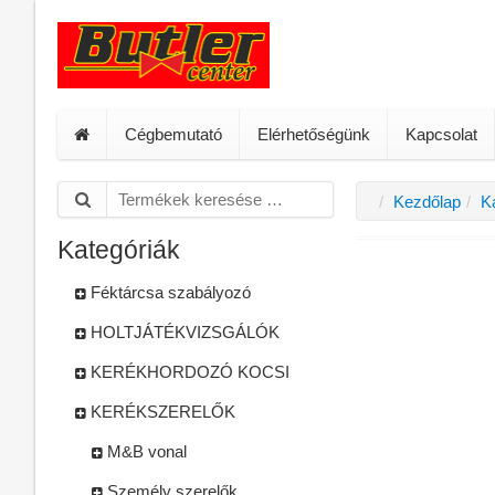
Cégbemutató
Elérhetőségünk
Kapcsolat
Kezdőlap
K
Kategóriák
Féktárcsa szabályozó
HOLTJÁTÉKVIZSGÁLÓK
KERÉKHORDOZÓ KOCSI
KERÉKSZERELŐK
M&B vonal
Személy szerelők